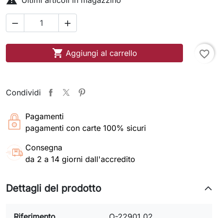



Aggiungi al carrello
favorite_border
Condividi
Pagamenti
pagamenti con carte 100% sicuri
Consegna
da 2 a 14 giorni dall'accredito
Dettagli del prodotto
Riferimento
O-22901.02