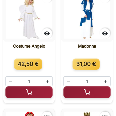


Costume Angelo
Madonna
42,50 €
31,00 €




Aggiungi al carrello
Aggiungi al c