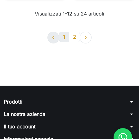
Visualizzati 1-12 su 24 articoli
1
2


arrow_drop_down
Prodotti
arrow_drop_down
La nostra azienda
arrow_drop_down
Il tuo account