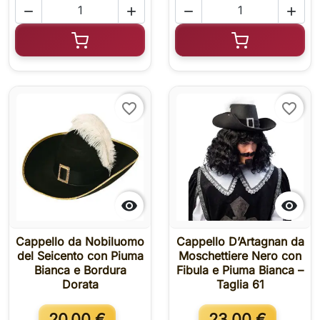




Aggiungi al carrello
Aggiungi al c
favorite_border
favorite_border


Cappello da Nobiluomo
Cappello D’Artagnan da
del Seicento con Piuma
Moschettiere Nero con
Bianca e Bordura
Fibula e Piuma Bianca –
Dorata
Taglia 61
20,00 €
23,00 €