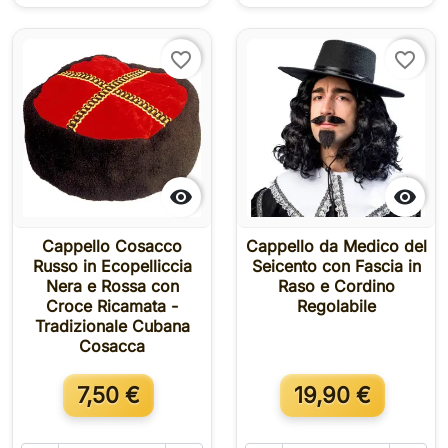
favorite_border
favorite_border


Cappello Cosacco
Cappello da Medico del
Russo in Ecopelliccia
Seicento con Fascia in
Nera e Rossa con
Raso e Cordino
Croce Ricamata -
Regolabile
Tradizionale Cubana
Cosacca
7,50 €
19,90 €