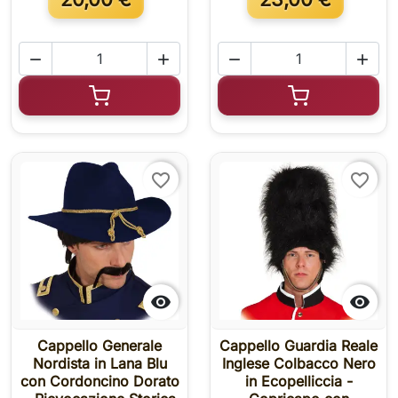




Aggiungi al carrello
Aggiungi al c
favorite_border
favorite_border


Cappello Generale
Cappello Guardia Reale
Nordista in Lana Blu
Inglese Colbacco Nero
con Cordoncino Dorato
in Ecopelliccia -