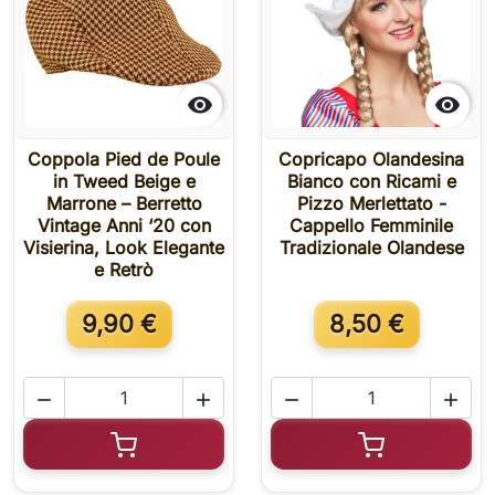


Coppola Pied de Poule
Copricapo Olandesina
in Tweed Beige e
Bianco con Ricami e
Marrone – Berretto
Pizzo Merlettato -
Vintage Anni ‘20 con
Cappello Femminile
Visierina, Look Elegante
Tradizionale Olandese
e Retrò
9,90 €
8,50 €




Aggiungi al carrello
Aggiungi al c