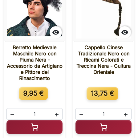


Berretto Medievale
Cappello Cinese
Maschile Nero con
Tradizionale Nero con
Piuma Nera -
Ricami Colorati e
Accessorio da Artigiano
Treccina Nera - Cultura
e Pittore del
Orientale
Rinascimento
9,95 €
13,75 €




Aggiungi al carrello
Aggiungi al c