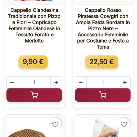
Cappello Olandesina
Cappello Rosso
Tradizionale con Pizzo
Piratessa Cowgirl con
e Fiori – Copricapo
Ampia Falda Bordata in
Femminile Olandese in
Pizzo Nero –
Tessuto Forato e
Accessorio Femminile
Merletto
per Costume e Feste a
Tema
9,90 €
22,50 €




Aggiungi al carrello
Aggiungi al c
favorite_border
favorite_border