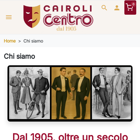
0
search

menu
Home
Chi siamo
Chi siamo
Dal 1905, oltre un secolo