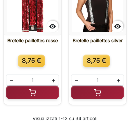


Bretelle paillettes rosse
Bretelle paillettes silver
8,75 €
8,75 €




Aggiungi al carrello
Aggiungi al c
Visualizzati 1-12 su 34 articoli