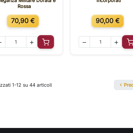
leganza Militare Dorata e
incorporati
Rossa
70,90 €
90,00 €




Aggiungi al carrello
A
zzati 1-12 su 44 articoli

Pre