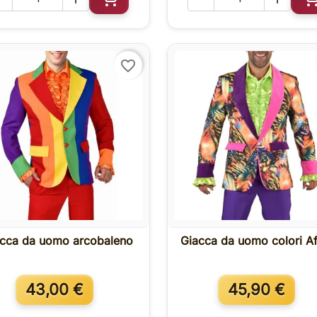
Aggiungi al carrello
A
favorite_border
acca da uomo arcobaleno
Giacca da uomo colori Af

Anteprima

Anteprima
43,00 €
45,90 €