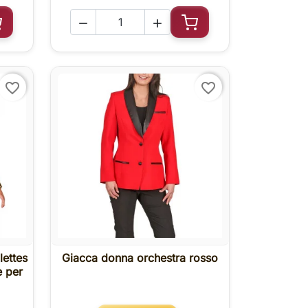


ggiungi al carrello
Aggiungi al carrello
favorite_border
favorite_border
lettes
Giacca donna orchestra rosso

Anteprima
e per