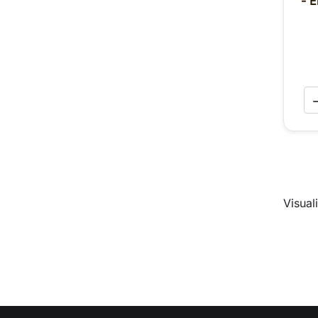
- E
Visuali