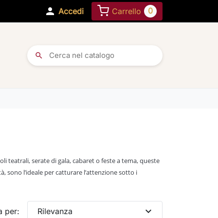

0
Accedi
Carrello
search
li teatrali, serate di gala, cabaret o feste a tema, queste
à, sono l’ideale per catturare l’attenzione sotto i
expand_more
a per:
Rilevanza