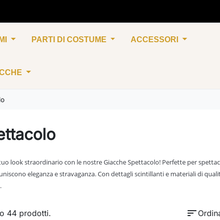
MI
PARTI DI COSTUME
ACCESSORI
UCCHE
lo
ttacolo
 tuo look straordinario con le nostre Giacche Spettacolo! Perfette per spettaco
uniscono eleganza e stravaganza. Con dettagli scintillanti e materiali di qualit
.
sort
o 44 prodotti.
Ordin