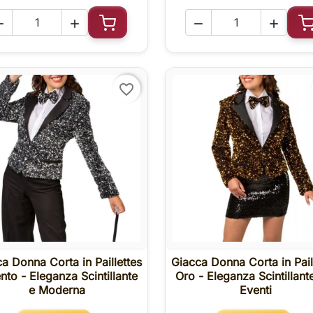




Aggiungi al carrello
A
favorite_border
a Donna Corta in Paillettes
Giacca Donna Corta in Pail

Anteprima

Anteprima
nto - Eleganza Scintillante
Oro - Eleganza Scintillant
e Moderna
Eventi