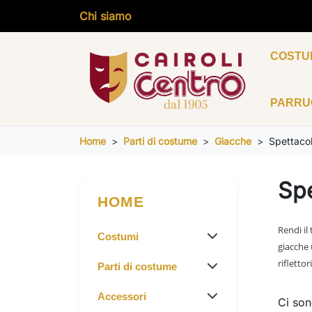
Chi siamo
COSTU
PARR
Home
Parti di costume
Giacche
Spettaco
Spe
HOME
Rendi il
Costumi
giacche 
riflettori
Parti di costume
Accessori
Ci son