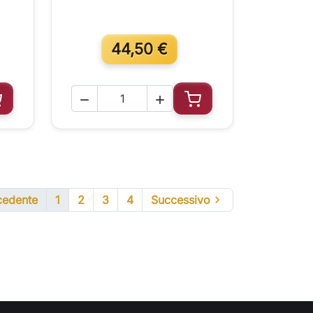
44,50 €


ggiungi al carrello
Aggiungi al carrello
cedente
1
2
3
4
Successivo
