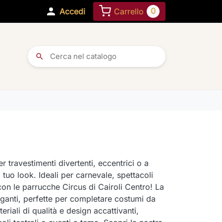

0
Accedi
Carrello
search
r travestimenti divertenti, eccentrici o a
tuo look. Ideali per carnevale, spettacoli
 con le parrucche Circus di Cairoli Centro! La
aganti, perfette per completare costumi da
riali di qualità e design accattivanti,