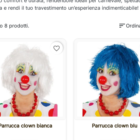
o comfort e durata, rendendole ideali per carnevale, spettaco
e rendi il tuo travestimento un’esperienza indimenticabile!
sort
o 8 prodotti.
Ordin
favorite_border
Parrucca clown bianca
Parrucca clown blu

Anteprima

Anteprima