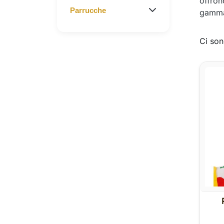
offron
Parrucche
gamma 
Ci son