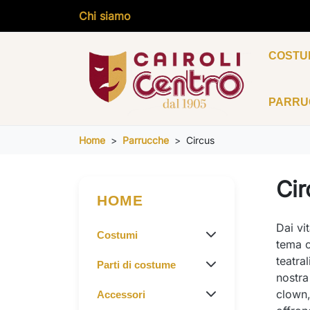
Chi siamo
COSTU
PARR
Home
Parrucche
Circus
Cir
HOME
Dai vi
Costumi
tema c
teatra
Parti di costume
nostra
clown,
Accessori