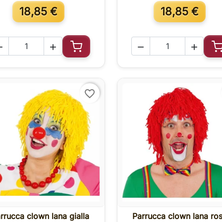
18,85 €
18,85 €




Aggiungi al carrello
A
favorite_border
rrucca clown lana gialla
Parrucca clown lana ro

Anteprima

Anteprima