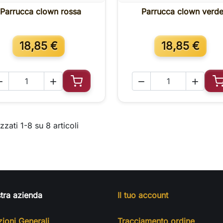
Parrucca clown rossa
Parrucca clown verd

Anteprima

Anteprima
18,85 €
18,85 €




Aggiungi al carrello
A
zzati 1-8 su 8 articoli
tra azienda
Il tuo account
ioni Generali
Tracciamento ordine