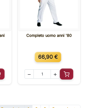
ani
Completo uomo anni '80

Anteprima
66,90 €


ggiungi al carrello
Aggiungi al carrello