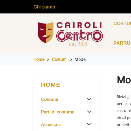
Chi siamo
COSTU
PARR
Home
Costumi
Mode
Mo
HOME
Rivivi gl
Costumi
per fest
costumi 
Parti di costume
Ideali p
preferit
Accessori