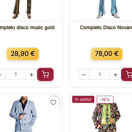
mpleto disco music gold
Completo Disco Novan

Anteprima

Anteprima
28,90 €
78,00 €




Aggiungi al carrello
A
In saldo!
-16%
favorite_border