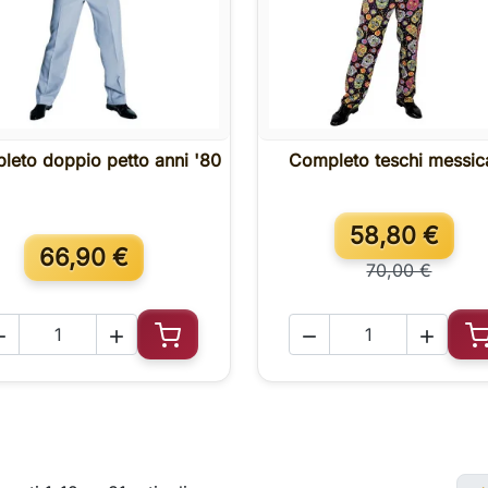
leto doppio petto anni '80
Completo teschi messic

Anteprima

Anteprima
58,80 €
66,90 €
70,00 €




Aggiungi al carrello
A