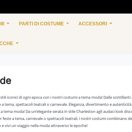
MI
PARTI DI COSTUME
ACCESSORI
UCCHE
de
i stili iconici di ogni epoca con i nostri costumi a tema moda! Dalle scintillanti 
e a tema, spettacoli teatrali o carnevale. Eleganza, divertimento e autenticità i
a tema moda! Da un’elegante serata in stile Charleston agli audaci look disc
er feste a tema, carnevale o spettacoli teatrali, i nostri costumi combinano des
o e vivi un viaggio nella moda attraverso le epoche!