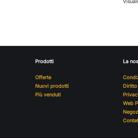
Visuali
Prodotti
La nos
Offerte
Condiz
Nuovi prodotti
Diritt
Più venduti
Privac
Web Pr
Negoz
Contat