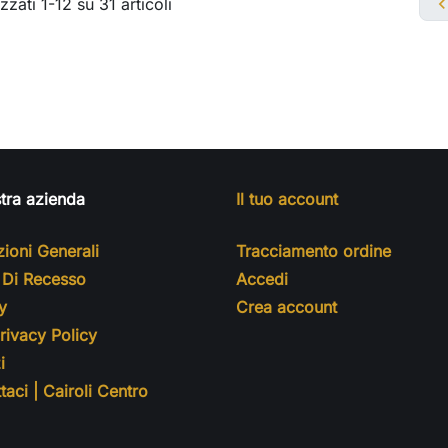
zzati 1-12 su 31 articoli
tra azienda
Il tuo account
ioni Generali
Tracciamento ordine
o Di Recesso
Accedi
y
Crea account
ivacy Policy
i
taci | Cairoli Centro