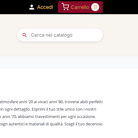

0
Accedi
Carrello
search
atmosfere anni ’20 ai vivaci anni ’80, troverai abiti perfetti
n ogni dettaglio. Esprimi il tuo stile unico con i nostri
o anni ’70, abbiamo travestimenti per ogni occasione.
ign autentici e materiali di qualità. Scegli il tuo decennio