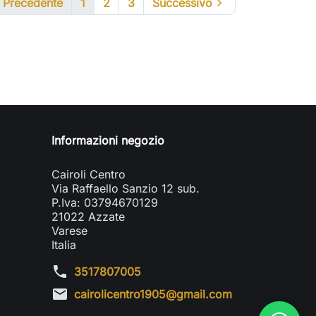

Precedente
1
2
3
Successivo

Informazioni negozio
Cairoli Centro
Via Raffaello Sanzio 12 sub.
P.Iva: 03794670129
21022 Azzate
Varese
Italia
phone
3517807005
mail
cairolicentro1905@gmail.com