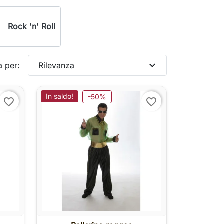
Rock 'n' Roll
expand_more
a per:
Rilevanza
In saldo!
-50%
favorite_border
favorite_border