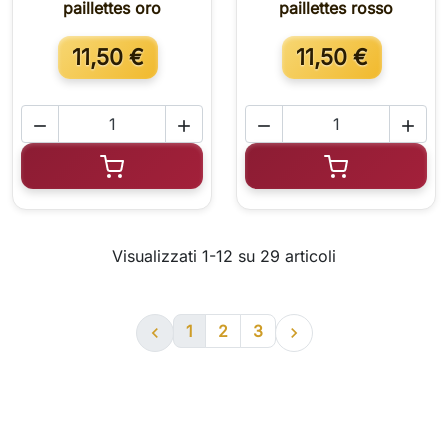
paillettes oro
paillettes rosso
11,50 €
11,50 €




Aggiungi al carrello
Aggiungi al c
Visualizzati 1-12 su 29 articoli
1
2
3

