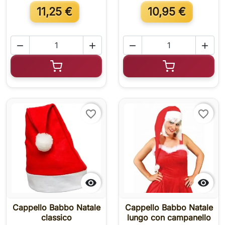
11,25 €
10,95 €




Aggiungi al carrello
Aggiungi al c
favorite_border
favorite_border


Cappello Babbo Natale
Cappello Babbo Natale
classico
lungo con campanello