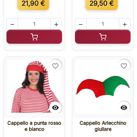
21,90 €
29,50 €




Aggiungi al carrello
Aggiungi al c
favorite_border
favorite_border


Cappello a punta rosso
Cappello Arlecchino
e bianco
giullare