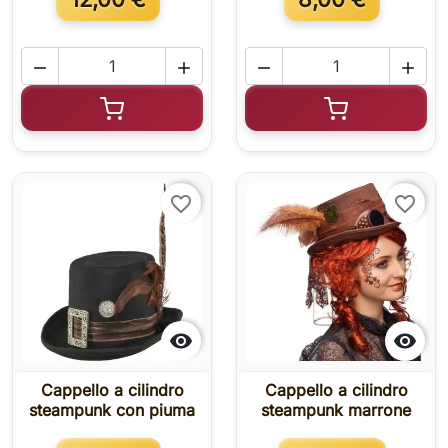




Aggiungi al carrello
Aggiungi al c
favorite_border
favorite_border


Cappello a cilindro
Cappello a cilindro
steampunk con piuma
steampunk marrone