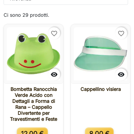
Ci sono 29 prodotti.
favorite_border
favorite_border


Bombetta Ranocchia
Cappellino visiera
Verde Acido con
Dettagli a Forma di
Rana – Cappello
Divertente per
Travestimenti e Feste
12,00 €
8,00 €