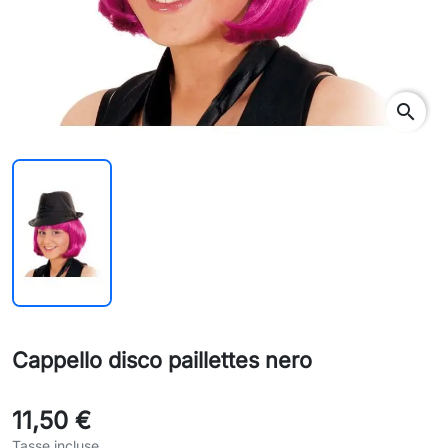
search
Cappello disco paillettes nero
11,50 €
Tasse incluse