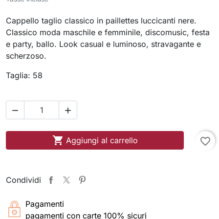
Cappello taglio classico in paillettes luccicanti nere.
Classico moda maschile e femminile, discomusic, festa
e party, ballo. Look casual e luminoso, stravagante e
scherzoso.
Taglia: 58



Aggiungi al carrello
favorite_border
Condividi
Pagamenti
pagamenti con carte 100% sicuri