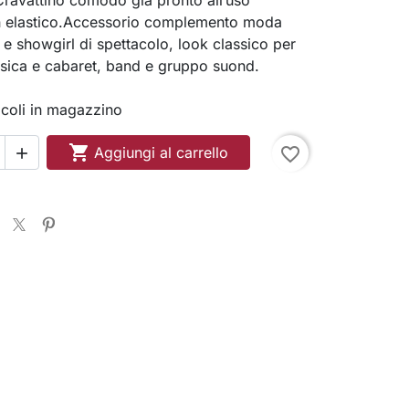
 elastico.Accessorio complemento moda
 showgirl di spettacolo, look classico per
sica e cabaret, band e gruppo suond.
ticoli in magazzino

Aggiungi al carrello
favorite_border
