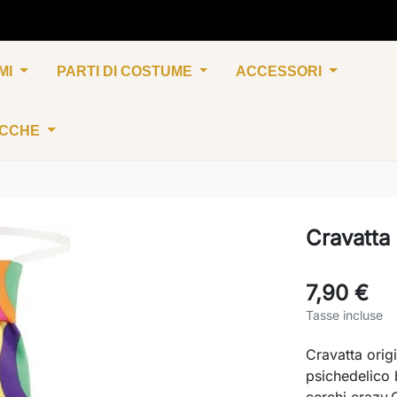
MI
PARTI DI COSTUME
ACCESSORI
UCCHE
Cravatta
7,90 €
Tasse incluse
Cravatta orig
psichedelico 
cerchi crazy.