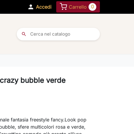

0
Accedi
Carrello
search
 crazy bubble verde
inale fantasia freestyle fancy.Look pop
bubble, sfere multicolori rosa e verde,
Cravattino comodo già pronto all’uso