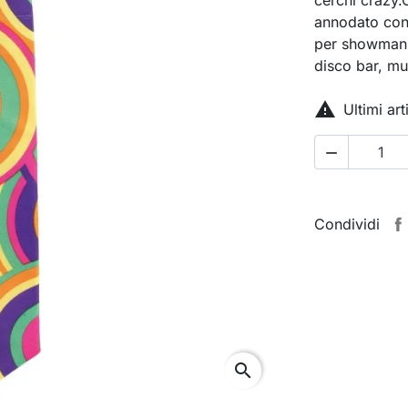
annodato con
per showman e
disco bar, mu

Ultimi ar

Condividi
search