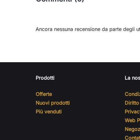
Ancora nessuna recensione da parte degli ut
Prodotti
La nos
Offerte
Condiz
Nuovi prodotti
Diritt
Più venduti
Privac
Web Pr
Negoz
Contat