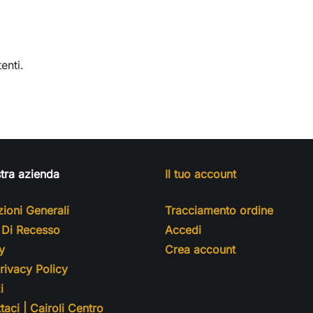
enti.
tra azienda
Il tuo account
ioni Generali
Tracciamento ordine
o Di Recesso
Accedi
y
Crea account
ivacy Policy
i
taci | Cairoli Centro