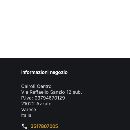
Informazioni negozio
Cairoli Centro
Via Raffaello Sanzio 12 sub.
P.Iva: 03794670129
21022 Azzate
Varese
Italia
phone
3517807005