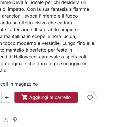
iamme Devil è l'ideale per chi desidera un
 di impatto. Con la sua fantasia a fiamme
e arancioni, evoca l'inferno e il fuoco
eando un effetto visivo che cattura
e l'attenzione. Il soprabito ampio è
a mantellina in ecopelle nera lucida,
 tocco moderno e versatile. Lungo fino alle
to mantello è perfetto per feste in
nti di Halloween, carnevale o spettacoli
capo originale che dona al personaggio un
ale.
ticoli in magazzino

Aggiungi al carrello
favorite_border
