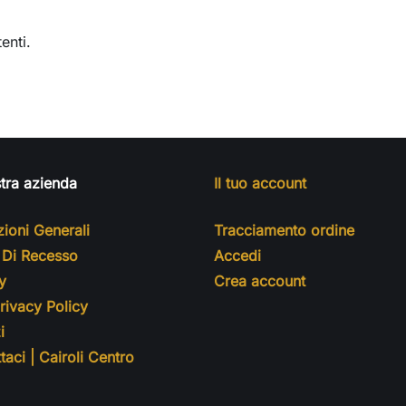
enti.
tra azienda
Il tuo account
ioni Generali
Tracciamento ordine
o Di Recesso
Accedi
y
Crea account
ivacy Policy
i
taci | Cairoli Centro