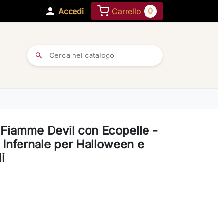

0
Accedi
Carrello
search
 Fiamme Devil con Ecopelle -
 Infernale per Halloween e
i