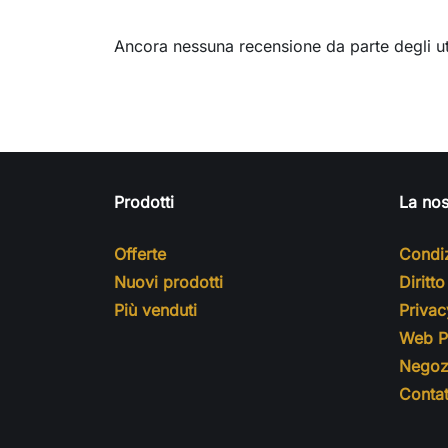
Ancora nessuna recensione da parte degli ut
Prodotti
La nos
Offerte
Condiz
Nuovi prodotti
Diritt
Più venduti
Privac
Web Pr
Negoz
Contat