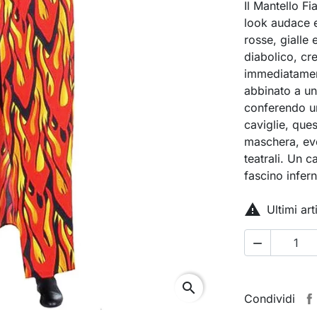
Il Mantello F
look audace e
rosse, gialle 
diabolico, cr
immediatament
abbinato a un
conferendo un
caviglie, ques
maschera, eve
teatrali. Un 
fascino infern

Ultimi ar

search
Condividi