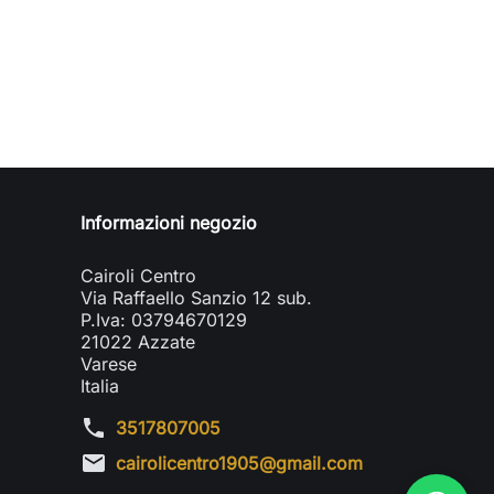
Informazioni negozio
Cairoli Centro
Via Raffaello Sanzio 12 sub.
P.Iva: 03794670129
21022 Azzate
Varese
Italia
phone
3517807005
mail
cairolicentro1905@gmail.com