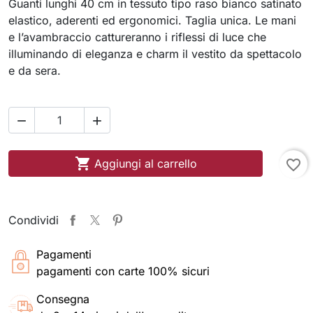
Guanti lunghi 40 cm in tessuto tipo raso bianco satinato
elastico, aderenti ed ergonomici. Taglia unica. Le mani
e l’avambraccio cattureranno i riflessi di luce che
illuminando di eleganza e charm il vestito da spettacolo
e da sera.



Aggiungi al carrello
favorite_border
Condividi
Pagamenti
pagamenti con carte 100% sicuri
Consegna