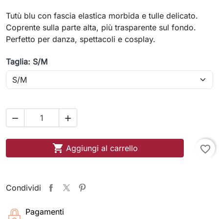
Tutù blu con fascia elastica morbida e tulle delicato.
Coprente sulla parte alta, più trasparente sul fondo.
Perfetto per danza, spettacoli e cosplay.
Taglia: S/M



Aggiungi al carrello
favorite_border
Condividi
Pagamenti