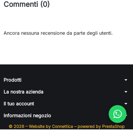
Commenti (0)
Ancora nessuna recensione da parte degli utenti.
arrow_drop_down
Prodotti
arrow_drop_down
La nostra azienda
arrow_drop_down
Il tuo account
arrow_drop_down
Informazioni negozio
© 2026 – Website by Connettica – powered by PrestaShop