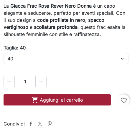
La
Giacca Frac Rosa Rever Nero Donna
è un capo
elegante e seducente, perfetto per eventi speciali. Con
il suo design a
code profilate in nero
,
spacco
vertiginoso
e
scollatura profonda
, questo frac esalta la
silhouette femminile con stile e raffinatezza.
Taglia: 40



Aggiungi al carrello
favorite_border
Condividi