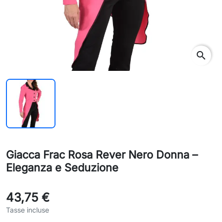
search
Giacca Frac Rosa Rever Nero Donna –
Eleganza e Seduzione
43,75 €
Tasse incluse