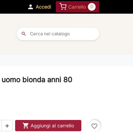

0
Accedi
Carrello
search
 uomo bionda anni 80

Aggiungi al carrello
favorite_border
