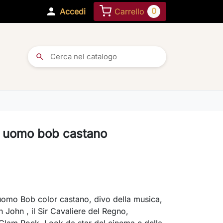

0
Accedi
Carrello
search
 uomo bob castano
uomo Bob color castano, divo della musica,
n John , il Sir Cavaliere del Regno,
Glam Rock. Look da star del cinema e della