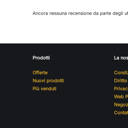
Ancora nessuna recensione da parte degli ut
Prodotti
La nos
Offerte
Condiz
Nuovi prodotti
Diritt
Più venduti
Privac
Web Pr
Negoz
Contat