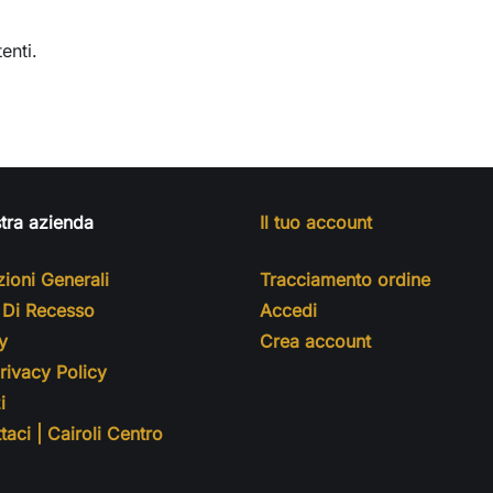
enti.
tra azienda
Il tuo account
ioni Generali
Tracciamento ordine
o Di Recesso
Accedi
y
Crea account
ivacy Policy
i
taci | Cairoli Centro