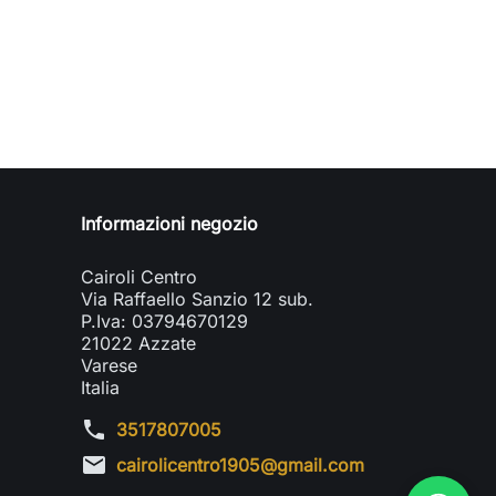
Informazioni negozio
Cairoli Centro
Via Raffaello Sanzio 12 sub.
P.Iva: 03794670129
21022 Azzate
Varese
Italia
phone
3517807005
mail
cairolicentro1905@gmail.com