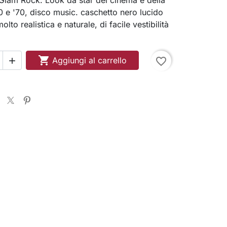
 e '70, disco music. caschetto nero lucido
olto realistica e naturale, di facile vestibilità

Aggiungi al carrello
favorite_border
