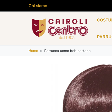
Chi siamo
COSTU
PARR
Home
Parrucca uomo bob castano