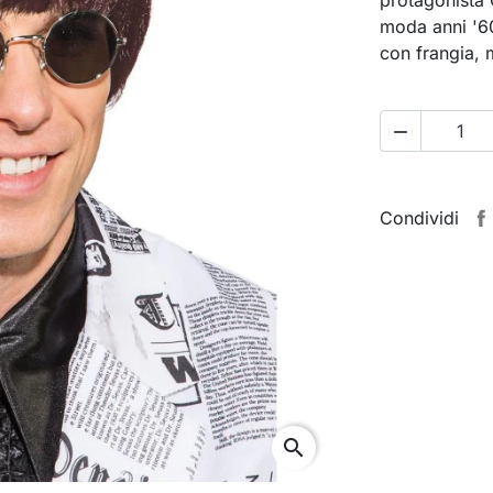
moda anni '60
con frangia, m

Condividi
search