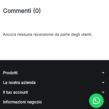
Commenti (0)
Ancora nessuna recensione da parte degli utenti.
arrow_drop_down
Prodotti
arrow_drop_down
La nostra azienda
arrow_drop_down
Il tuo account
arrow_drop_down
Informazioni negozio