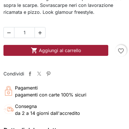
sopra le scarpe. Sovrascarpe neri con lavorazione
ricamata e pizzo. Look glamour freestyle.



Aggiungi al carrello
favorite_border
Condividi
Pagamenti
pagamenti con carte 100% sicuri
Consegna
da 2 a 14 giorni dall'accredito