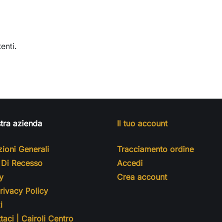
enti.
tra azienda
Il tuo account
ioni Generali
Tracciamento ordine
o Di Recesso
Accedi
y
Crea account
ivacy Policy
i
taci | Cairoli Centro