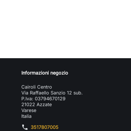
Informazioni negozio
Cairoli Centro
Via Raffaello Sanzio 12 sub.
P.Iva: 03794670129
21022 Azzate
Varese
Italia
phone
3517807005