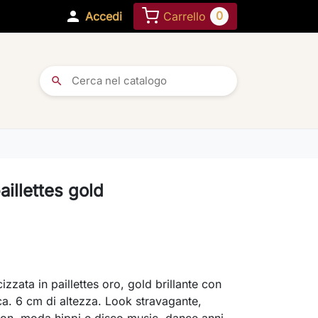

0
Accedi
Carrello
search
aillettes gold
cizzata in paillettes oro, gold brillante con
ica. 6 cm di altezza. Look stravagante,
on, moda hippi e disco music, dance anni