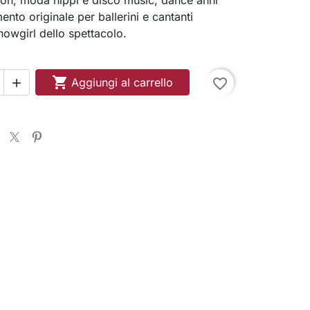
nto originale per ballerini e cantanti
owgirl dello spettacolo.

Aggiungi al carrello
favorite_border
