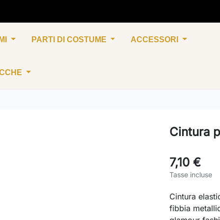
MI
PARTI DI COSTUME
ACCESSORI
UCCHE
Cintura p
7,10 €
Tasse incluse
Cintura elasti
fibbia metall
glamour fashi