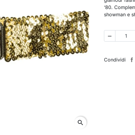
‘80. Compleme
showman e sh

Condividi
search