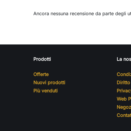
Ancora nessuna recensione da parte degli ut
Prodotti
La nos
Offerte
Condiz
Nuovi prodotti
Diritt
Più venduti
Privac
Web Pr
Negoz
Contat