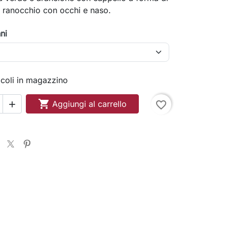
 ranocchio con occhi e naso.
ni
ticoli in magazzino

Aggiungi al carrello
favorite_border
