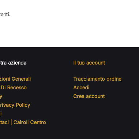
enti.
tra azienda
Il tuo account
ioni Generali
Tracciamento ordine
o Di Recesso
Accedi
y
Crea account
ivacy Policy
i
taci | Cairoli Centro