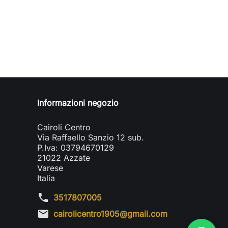
Informazioni negozio
Cairoli Centro
Via Raffaello Sanzio 12 sub.
P.Iva: 03794670129
21022 Azzate
Varese
Italia
phone
3517807005
mail
cairolicentro1905@gmail.com