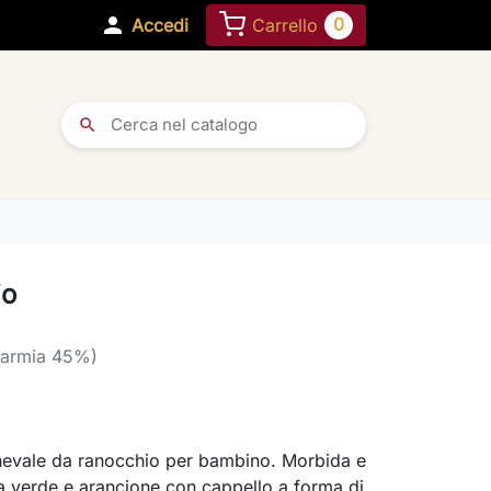

0
Accedi
Carrello
search
io
parmia 45%)
evale da ranocchio per bambino. Morbida e
 verde e arancione con cappello a forma di