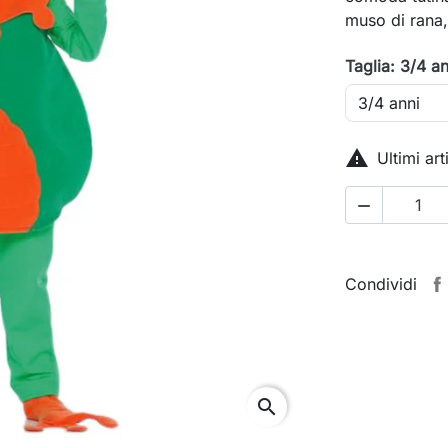
muso di rana,
Taglia: 3/4 an

Ultimi ar

Condividi
search