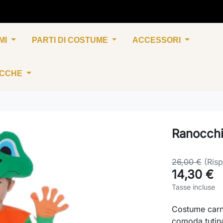
MI
PARTI DI COSTUME
ACCESSORI
UCCHE
Ranocch
26,00 €
(Ris
14,30 €
Tasse incluse
Costume carn
comoda tutina