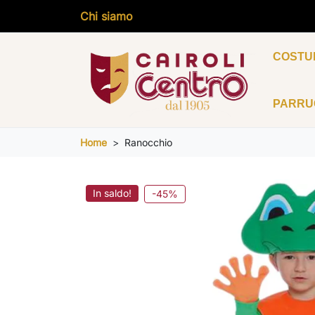
Chi siamo
COSTU
PARR
Home
Ranocchio
In saldo!
-45%