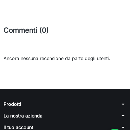
Commenti (0)
Ancora nessuna recensione da parte degli utenti.
arrow_drop_down
Prodotti
arrow_drop_down
La nostra azienda
arrow_drop_down
Il tuo account