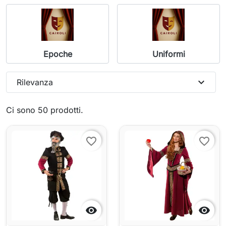
Epoche
Uniformi
expand_more
Rilevanza
Ci sono 50 prodotti.
favorite_border
favorite_border

