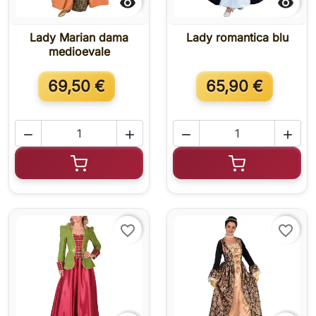


Lady Marian dama
Lady romantica blu
medioevale
69,50 €
65,90 €




Aggiungi al carrello
Aggiungi al c
favorite_border
favorite_border