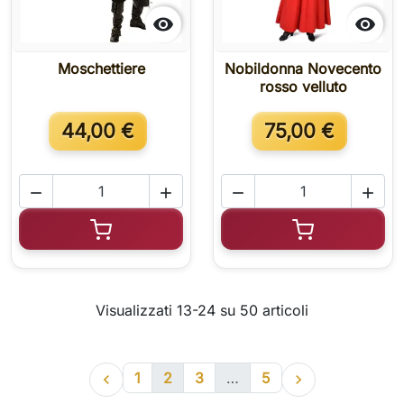


Moschettiere
Nobildonna Novecento
rosso velluto
44,00 €
75,00 €




Aggiungi al carrello
Aggiungi al c
Visualizzati 13-24 su 50 articoli
1
2
3
…
5

